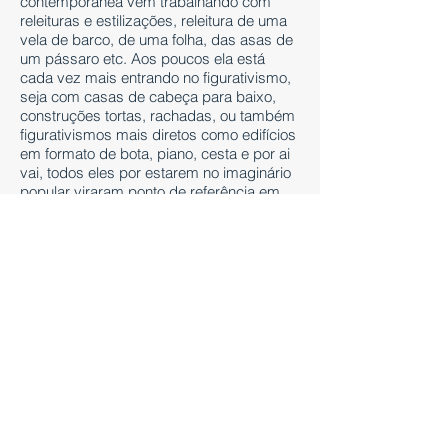
contemporânea vem trabalhando com
releituras e estilizações, releitura de uma
vela de barco, de uma folha, das asas de
um pássaro etc. Aos poucos ela está
cada vez mais entrando no figurativismo,
seja com casas de cabeça para baixo,
construções tortas, rachadas, ou também
figurativismos mais diretos como edifícios
em formato de bota, piano, cesta e por ai
vai, todos eles por estarem no imaginário
popular viraram ponto de referência em
sua cidade.
O passeio interior dele já é uma
experiência sensorial digna de qualquer
instalação. Este museu como elemento
extraordinário torna-se moldura para a
obra de arte, dialogando assim com as
obras expostas em seu interior, e é
desejável que haja esse diálogo, que até
pode ser aparentemente contraditório em
alguns casos, mas que na realidade não
é, pois a arte contemporânea admite a
diversidade e o oposto, sendo ela própria
um reflexo direto da nossa fragmentação